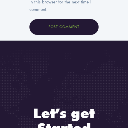
in this browser for the next time I
comment.
Let’s get