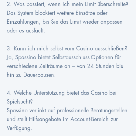
2. Was passiert, wenn ich mein Limit überschreite?
Das System blockiert weitere Einsätze oder
Einzahlungen, bis Sie das Limit wieder anpassen
oder es ausläuft.
3. Kann ich mich selbst vom Casino ausschließen?
Ja, Spassino bietet Selbstausschluss-Optionen für
verschiedene Zeiträume an – von 24 Stunden bis
hin zu Dauerpausen.
4. Welche Unterstützung bietet das Casino bei
Spielsucht?
Spassino verlinkt auf professionelle Beratungsstellen
und stellt Hilfsangebote im Account-Bereich zur
Verfügung.