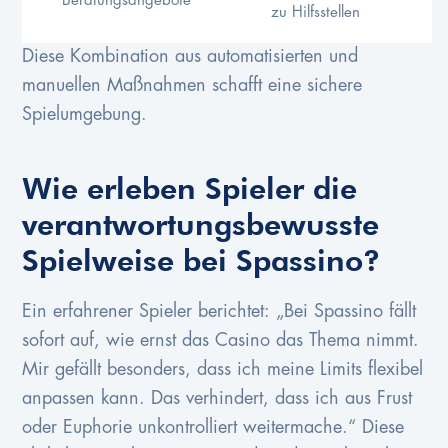
Beratungsangebote
zu Hilfsstellen
Diese Kombination aus automatisierten und
manuellen Maßnahmen schafft eine sichere
Spielumgebung.
Wie erleben Spieler die
verantwortungsbewusste
Spielweise bei Spassino?
Ein erfahrener Spieler berichtet: „Bei Spassino fällt
sofort auf, wie ernst das Casino das Thema nimmt.
Mir gefällt besonders, dass ich meine Limits flexibel
anpassen kann. Das verhindert, dass ich aus Frust
oder Euphorie unkontrolliert weitermache.“ Diese