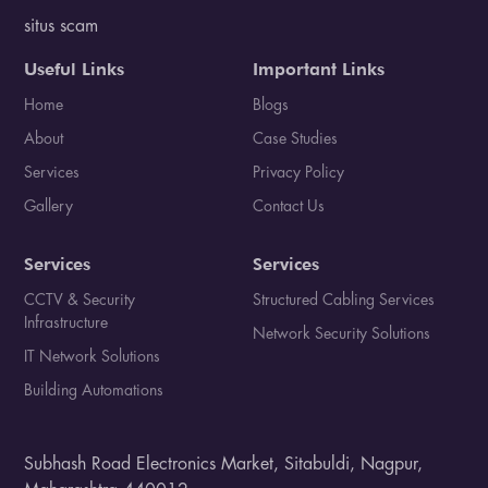
situs scam
Useful Links
Important Links
Home
Blogs
About
Case Studies
Services
Privacy Policy
Gallery
Contact Us
Services
Services
CCTV & Security
Structured Cabling Services
Infrastructure
Network Security Solutions
IT Network Solutions
Building Automations
Subhash Road Electronics Market, Sitabuldi, Nagpur,