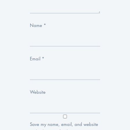
Name
*
Email
*
Website
Save my name, email, and website