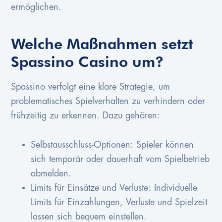
ermöglichen.
Welche Maßnahmen setzt
Spassino Casino um?
Spassino verfolgt eine klare Strategie, um
problematisches Spielverhalten zu verhindern oder
frühzeitig zu erkennen. Dazu gehören:
Selbstausschluss-Optionen: Spieler können
sich temporär oder dauerhaft vom Spielbetrieb
abmelden.
Limits für Einsätze und Verluste: Individuelle
Limits für Einzahlungen, Verluste und Spielzeit
lassen sich bequem einstellen.