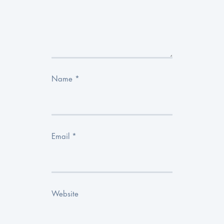
Name
*
Email
*
Website