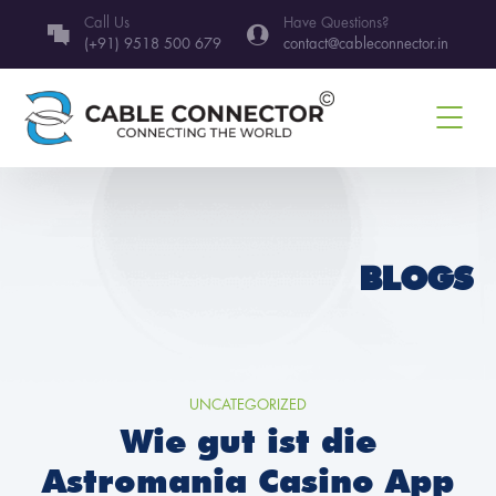
Call Us
Have Questions?
(+91) 9518 500 679
contact@cableconnector.in
BLOGS
UNCATEGORIZED
Wie gut ist die
Astromania Casino App