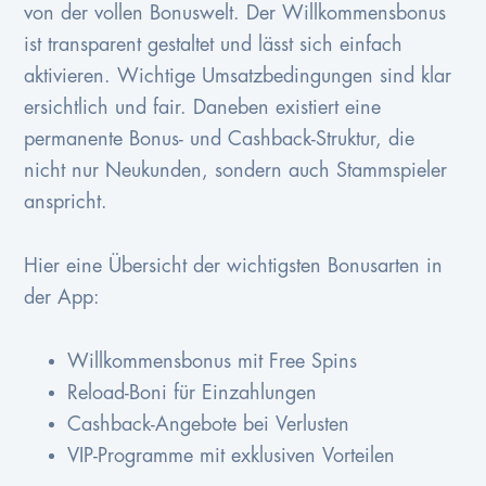
von der vollen Bonuswelt. Der Willkommensbonus
ist transparent gestaltet und lässt sich einfach
aktivieren. Wichtige Umsatzbedingungen sind klar
ersichtlich und fair. Daneben existiert eine
permanente Bonus- und Cashback-Struktur, die
nicht nur Neukunden, sondern auch Stammspieler
anspricht.
Hier eine Übersicht der wichtigsten Bonusarten in
der App:
Willkommensbonus mit Free Spins
Reload-Boni für Einzahlungen
Cashback-Angebote bei Verlusten
VIP-Programme mit exklusiven Vorteilen