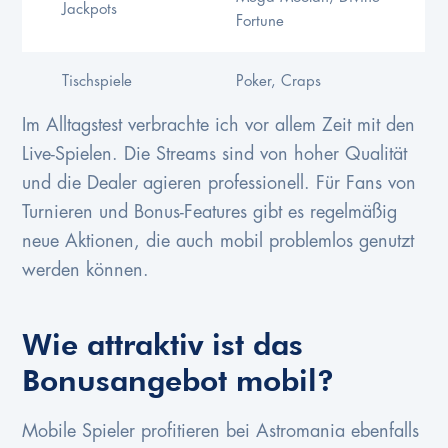
Jackpots
Fortune
Tischspiele
Poker, Craps
Im Alltagstest verbrachte ich vor allem Zeit mit den
Live-Spielen. Die Streams sind von hoher Qualität
und die Dealer agieren professionell. Für Fans von
Turnieren und Bonus-Features gibt es regelmäßig
neue Aktionen, die auch mobil problemlos genutzt
werden können.
Wie attraktiv ist das
Bonusangebot mobil?
Mobile Spieler profitieren bei Astromania ebenfalls