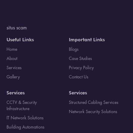
situs scam
Useful Links
Important Links
Home
Blogs
About
Case Studies
Services
Privacy Policy
Gallery
Contact Us
Services
Services
CCTV & Security
Structured Cabling Services
Infrastructure
Network Security Solutions
IT Network Solutions
Building Automations