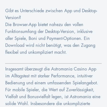
Gibt es Unterschiede zwischen App und Desktop-
Version?
Die Browser-App bietet nahezu den vollen
Funktionsumfang der Desktop-Version, inklusive
aller Spiele, Boni und Payment-Optionen. Ein
Download wird nicht benötigt, was den Zugang
flexibel und unkompliziert macht.
Insgesamt überzeugt die Astromania Casino App
im Alltagstest mit starker Performance, intuitiver
Bedienung und einem umfassenden Spielangebot.
Für mobile Spieler, die Wert auf Zuverlässigkeit,
Vielfalt und Bonusvielfalt legen, ist Astromania eine
solide Wahl. Insbesondere die unkomplizierte