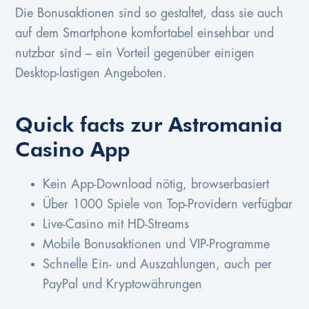
Die Bonusaktionen sind so gestaltet, dass sie auch
auf dem Smartphone komfortabel einsehbar und
nutzbar sind – ein Vorteil gegenüber einigen
Desktop-lastigen Angeboten.
Quick facts zur Astromania
Casino App
Kein App-Download nötig, browserbasiert
Über 1000 Spiele von Top-Providern verfügbar
Live-Casino mit HD-Streams
Mobile Bonusaktionen und VIP-Programme
Schnelle Ein- und Auszahlungen, auch per
PayPal und Kryptowährungen