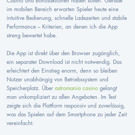
Casino und Bonusaktionen haben sollen. Gerade
im mobilen Bereich erwarten Spieler heute eine
intuitive Bedienung, schnelle Ladezeiten und stabile
Performance – Kriterien, an denen ich die App
streng bewertet habe.
Die App ist direkt über den Browser zugänglich,
ein separater Download ist nicht notwendig. Das
erleichtert den Einstieg enorm, denn so bleiben
Nutzer unabhängig von Betriebssystem und
Speicherplatz. Über
astromania casino
gelangt
man unkompliziert zu allen Angeboten. Im Test
zeigte sich die Plattform responsiv und zuverlässig,
was das Spielen auf dem Smartphone zu jeder Zeit
vereinfacht.