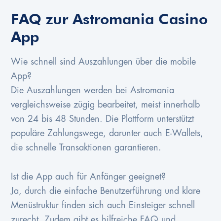
FAQ zur Astromania Casino
App
Wie schnell sind Auszahlungen über die mobile
App?
Die Auszahlungen werden bei Astromania
vergleichsweise zügig bearbeitet, meist innerhalb
von 24 bis 48 Stunden. Die Plattform unterstützt
populäre Zahlungswege, darunter auch E-Wallets,
die schnelle Transaktionen garantieren.
Ist die App auch für Anfänger geeignet?
Ja, durch die einfache Benutzerführung und klare
Menüstruktur finden sich auch Einsteiger schnell
zurecht. Zudem gibt es hilfreiche FAQ und