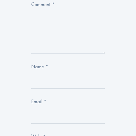
Comment
*
Name
*
Email
*