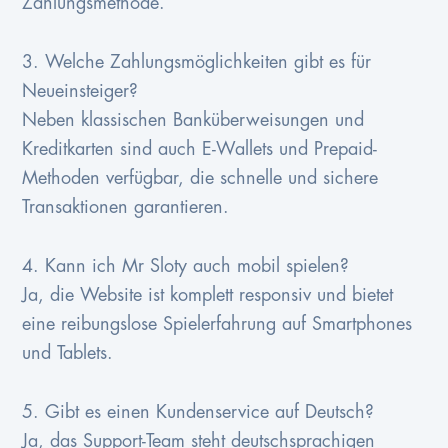
Zahlungsmethode.
3. Welche Zahlungsmöglichkeiten gibt es für
Neueinsteiger?
Neben klassischen Banküberweisungen und
Kreditkarten sind auch E-Wallets und Prepaid-
Methoden verfügbar, die schnelle und sichere
Transaktionen garantieren.
4. Kann ich Mr Sloty auch mobil spielen?
Ja, die Website ist komplett responsiv und bietet
eine reibungslose Spielerfahrung auf Smartphones
und Tablets.
5. Gibt es einen Kundenservice auf Deutsch?
Ja, das Support-Team steht deutschsprachigen