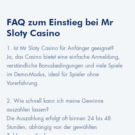
FAQ zum Einstieg bei Mr
Sloty Casino
1. Ist Mr Sloty Casino für Anfänger geeignet?
Ja, das Casino bietet eine einfache Anmeldung,
verständliche Bonusbedingungen und viele Spiele
im Demo-Modus, ideal für Spieler ohne
Vorerfahrung.
2. Wie schnell kann ich meine Gewinne
auszahlen lassen?
Die Auszahlung erfolgt oft binnen 24 bis 48
Stunden, abhängig von der gewählten