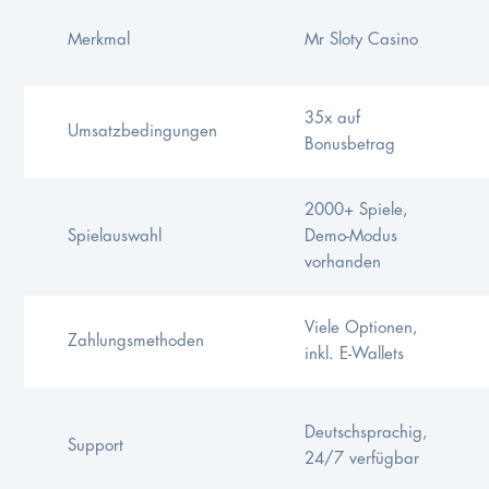
Merkmal
Mr Sloty Casino
35x auf
Umsatzbedingungen
Bonusbetrag
2000+ Spiele,
Spielauswahl
Demo-Modus
vorhanden
Viele Optionen,
Zahlungsmethoden
inkl. E-Wallets
Deutschsprachig,
Support
24/7 verfügbar