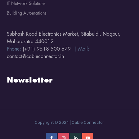
IT Network Solutions
Building Automations
Subhash Road Electronics Market, Sitabuldi, Nagpur,
Maharashtra 440012
Phone:
(+91) 9518 500 679
| Mail:
contact@cableconnector.in
Newsletter
Copyright © 2024 | Cable Connector