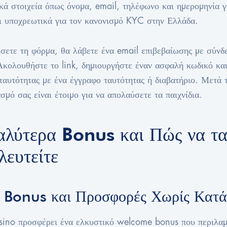
ικά στοιχεία όπως όνομα, email, τηλέφωνο και ημερομηνία 
αι υποχρεωτικά για τον κανονισμό KYC στην Ελλάδα.
ετε τη φόρμα, θα λάβετε ένα email επιβεβαίωσης με σύνδ
Ακολουθήστε το link, δημιουργήστε έναν ασφαλή κωδικό κ
ταυτότητας με ένα έγγραφο ταυτότητας ή διαβατήριο. Μετά 
σμό σας είναι έτοιμο για να απολαύσετε τα παιχνίδια.
αλύτερα Bonus και Πώς να τ
λευτείτε
Bonus και Προσφορές Χωρίς Κατά
sino προσφέρει ένα ελκυστικό welcome bonus που περιλα