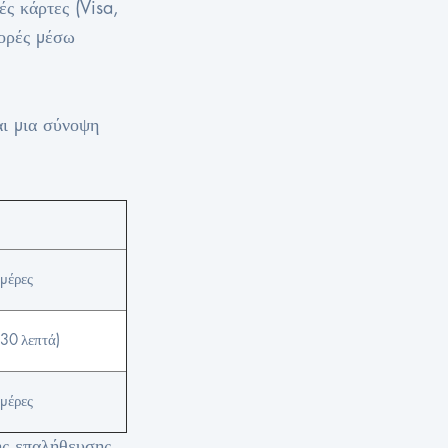
ς κάρτες (Visa,
φορές μέσω
αι μια σύνοψη
μέρες
30 λεπτά)
μέρες
ης επαλήθευσης