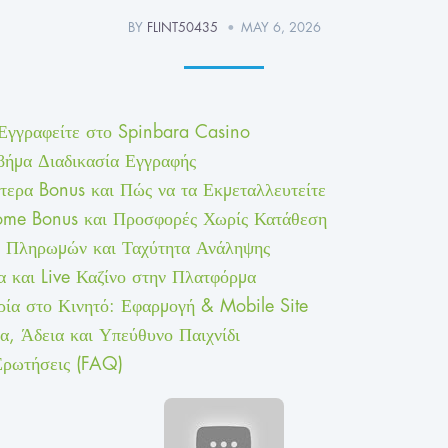
BY
FLINT50435
MAY 6, 2026
Εγγραφείτε στο Spinbara Casino
βήμα Διαδικασία Εγγραφής
τερα Bonus και Πώς να τα Εκμεταλλευτείτε
me Bonus και Προσφορές Χωρίς Κατάθεση
ι Πληρωμών και Ταχύτητα Ανάληψης
ια και Live Καζίνο στην Πλατφόρμα
ρία στο Κινητό: Εφαρμογή & Mobile Site
α, Άδεια και Υπεύθυνο Παιχνίδι
Ερωτήσεις (FAQ)