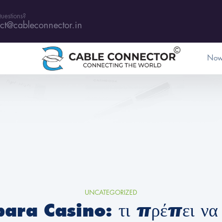
uestions?
ct@cableconnector.in
Now
UNCATEGORIZED
ara Casino: τι πρέπει να 