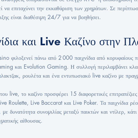
εί να επιταχύνει την εκκαθάριση των χρημάτων. Σε περίπτ
ιξης είναι διαθέσιμη 24/7 για να βοηθήσει.
νίδια και Live Καζίνο στην Π
ino φιλοξενεί πάνω από 2 000 παιχνίδια από κορυφαίους 
ming και Evolution Gaming. Η συλλογή περιλαμβάνει κλασ
μπλακτζακ, ρουλέτα και ένα εντυπωσιακό live καζίνο με πραγ
 του live, το καζίνο προσφέρει 15 διαφορετικές επιτραπέζιες
Live Roulette, Live Baccarat και Live Poker. Τα παιχνίδια ρ
με δυνατότητα συνομιλίας μεταξύ παικτών και ντίλερ, κάτι 
γματικής αίθουσας.