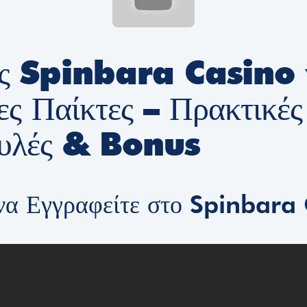
ς Spinbara Casino 
ς Παίκτες – Πρακτικές
υλές & Bonus
να Εγγραφείτε στο Spinbara