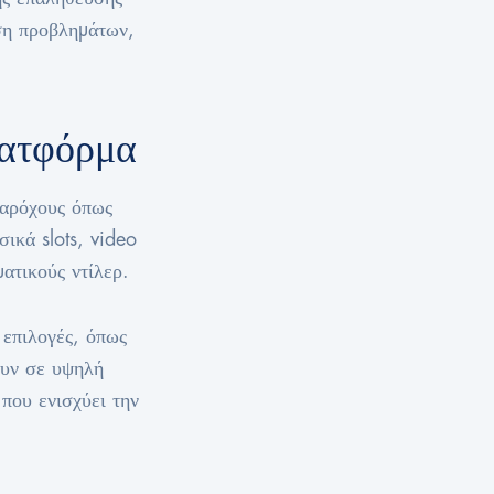
ωση προβλημάτων,
λατφόρμα
παρόχους όπως
ικά slots, video
ματικούς ντίλερ.
 επιλογές, όπως
έουν σε υψηλή
που ενισχύει την