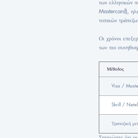
των ελληνικών π
Mastercard), ηλε
τοπικών τράπεζω
Οι χρόνοι επεξε
των πιο συνηθισ
Μέθοδος
Visa / Mast
Skrill / Netel
Τραπεζική με
Σημειώστε ότι ο