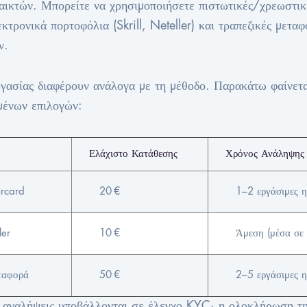
αικτών. Μπορείτε να χρησιμοποιήσετε πιστωτικές/χρεωστικέ
κτρονικά πορτοφόλια (Skrill, Neteller) και τραπεζικές μετα
ν.
ργασίας διαφέρουν ανάλογα με τη μέθοδο. Παρακάτω φαίνετ
μένων επιλογών:
Ελάχιστο Κατάθεσης
Χρόνος Ανάληψης
ercard
20 €
1–2 εργάσιμες η
ler
10 €
Άμεση (μέσα σε 
ταφορά
50 €
2–5 εργάσιμες η
ι αναλήψεις υποβάλλονται σε έλεγχο KYC· η ολοκλήρωση τ