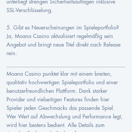
unterliegt strengen Sicherheitsauflagen inklusive
SSL-Verschlüsselung.
5. Gibt es Neuerscheinungen im Spieleportfolio?
Ja, Moana Casino aktualisiert regelmäßig sein
Angebot und bringt neue Titel direkt nach Release
rein.
Moana Casino punktet klar mit einem breiten,
qualitativ hochwertigen Spieleportfolio und einer
benutzerfreundlichen Plattform. Dank starker
Provider und vielseitigen Features finden hier
Spieler jeden Geschmacks das passende Spiel.
Wer Wert auf Abwechslung und Performance legt,
wird hier bestens bedient. Alle Details zum