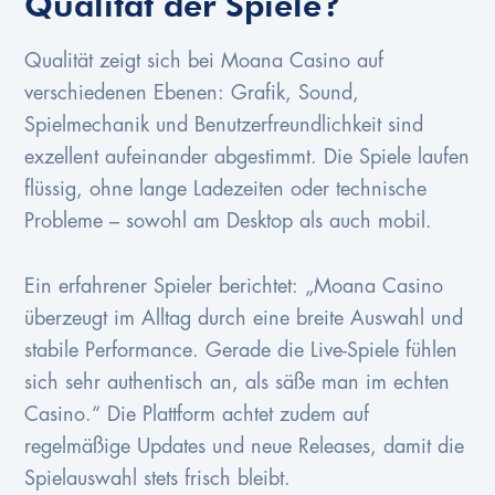
Qualität der Spiele?
Qualität zeigt sich bei Moana Casino auf
verschiedenen Ebenen: Grafik, Sound,
Spielmechanik und Benutzerfreundlichkeit sind
exzellent aufeinander abgestimmt. Die Spiele laufen
flüssig, ohne lange Ladezeiten oder technische
Probleme – sowohl am Desktop als auch mobil.
Ein erfahrener Spieler berichtet: „Moana Casino
überzeugt im Alltag durch eine breite Auswahl und
stabile Performance. Gerade die Live-Spiele fühlen
sich sehr authentisch an, als säße man im echten
Casino.“ Die Plattform achtet zudem auf
regelmäßige Updates und neue Releases, damit die
Spielauswahl stets frisch bleibt.