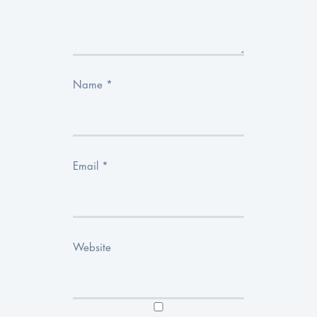
Name
*
Email
*
Website