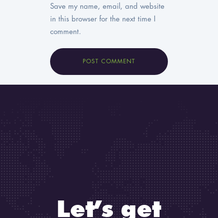
Save my name, email, and website
in this browser for the next time I
comment.
Let’s get