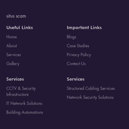
situs scam
Useful Links
Important Links
Home
Blogs
About
Case Studies
Services
Privacy Policy
Gallery
Contact Us
Services
Services
CCTV & Security
Structured Cabling Services
Infrastructure
Network Security Solutions
IT Network Solutions
Building Automations