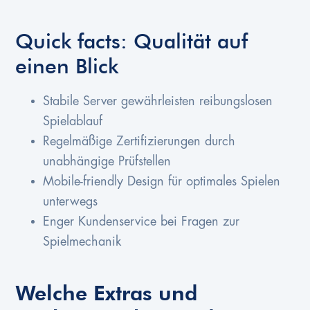
Quick facts: Qualität auf
einen Blick
Stabile Server gewährleisten reibungslosen
Spielablauf
Regelmäßige Zertifizierungen durch
unabhängige Prüfstellen
Mobile-friendly Design für optimales Spielen
unterwegs
Enger Kundenservice bei Fragen zur
Spielmechanik
Welche Extras und