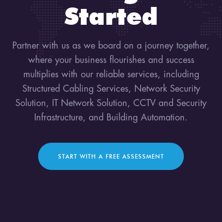
Started
Partner with us as we board on a journey together,
where your business flourishes and success
multiplies with our reliable services, including
Structured Cabling Services, Network Security
Solution, IT Network Solution, CCTV and Security
Infrastructure, and Building Automation.
START WITH A FREE ASSESSMENT