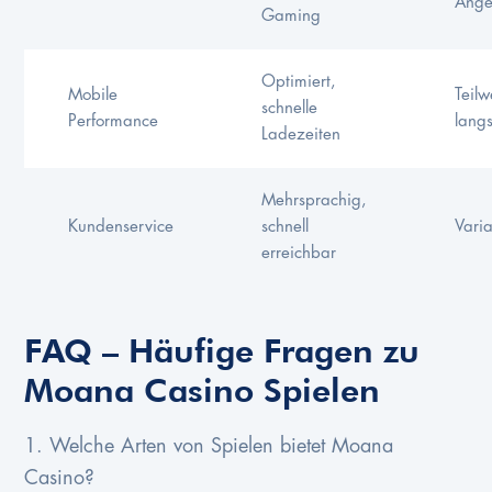
Ange
Gaming
Optimiert,
Mobile
Teilw
schnelle
Performance
lang
Ladezeiten
Mehrsprachig,
Kundenservice
schnell
Vari
erreichbar
FAQ – Häufige Fragen zu
Moana Casino Spielen
1. Welche Arten von Spielen bietet Moana
Casino?