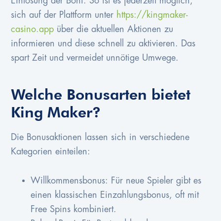
Einlösung der Boni. So ist es jederzeit möglich,
sich auf der Plattform unter
https://kingmaker-
casino.app
über die aktuellen Aktionen zu
informieren und diese schnell zu aktivieren. Das
spart Zeit und vermeidet unnötige Umwege.
Welche Bonusarten bietet
King Maker?
Die Bonusaktionen lassen sich in verschiedene
Kategorien einteilen:
Willkommensbonus: Für neue Spieler gibt es
einen klassischen Einzahlungsbonus, oft mit
Free Spins kombiniert.