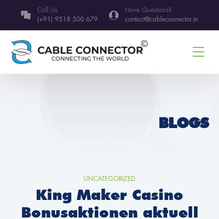
Call Us
Have Questions?
(+91) 9518 500 679
contact@cableconnector.in
BLOGS
UNCATEGORIZED
King Maker Casino
Bonusaktionen aktuell