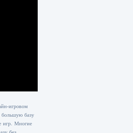
айн‑игровом
ь большую базу
е игр. Многие
азу без