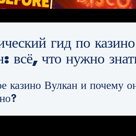
ический гид по казино
: всё, что нужно знат
ое казино Вулкан и почему о
рно?