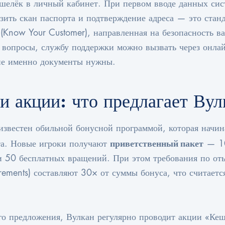
шелёк в личный кабинет. При первом вводе данных сис
узить скан паспорта и подтверждение адреса — это стан
(Know Your Customer), направленная на безопасность в
 вопросы, службу поддержки можно вызвать через онлай
ие именно документы нужны.
и акции: что предлагает Вул
известен обильной бонусной программой, которая начин
приветственный пакет
та. Новые игроки получают
— 10
и 50 бесплатных вращений. При этом требования по о
rements) составляют 30× от суммы бонуса, что считаетс
го предложения, Вулкан регулярно проводит акции «Кеш