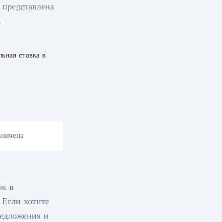
 представлена
.
ьная ставка в
аничена
ок в
 Если хотите
редложения и