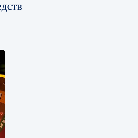
едств