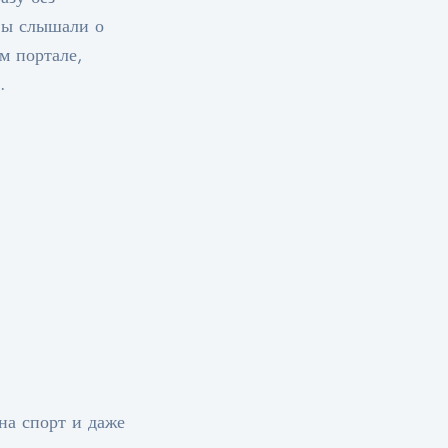
 вы слышали о
ом портале,
.
на спорт и даже