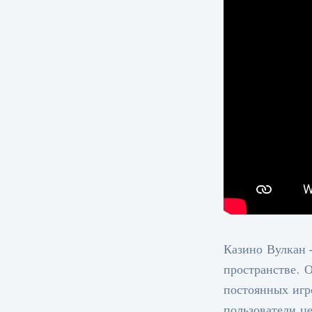
Казино Вулкан 
пространстве. 
постоянных игр
пользователи це