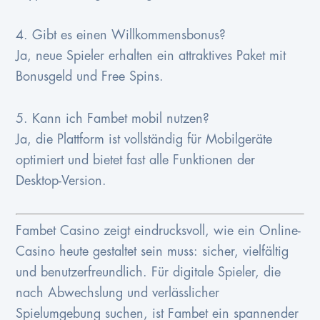
4. Gibt es einen Willkommensbonus?
Ja, neue Spieler erhalten ein attraktives Paket mit
Bonusgeld und Free Spins.
5. Kann ich Fambet mobil nutzen?
Ja, die Plattform ist vollständig für Mobilgeräte
optimiert und bietet fast alle Funktionen der
Desktop-Version.
Fambet Casino zeigt eindrucksvoll, wie ein Online-
Casino heute gestaltet sein muss: sicher, vielfältig
und benutzerfreundlich. Für digitale Spieler, die
nach Abwechslung und verlässlicher
Spielumgebung suchen, ist Fambet ein spannender