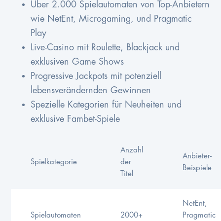
Über 2.000 Spielautomaten von Top-Anbietern
wie NetEnt, Microgaming, und Pragmatic
Play
Live-Casino mit Roulette, Blackjack und
exklusiven Game Shows
Progressive Jackpots mit potenziell
lebensverändernden Gewinnen
Spezielle Kategorien für Neuheiten und
exklusive Fambet-Spiele
Anzahl
Anbieter-
Spielkategorie
der
Beispiele
Titel
NetEnt,
Spielautomaten
2000+
Pragmatic