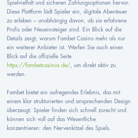
Spielvielfalt und sicheren Zahlungsoptionen hervor.
Diese Plattform lädt Spieler ein, digitale Abenteuer
zu erleben – unabhängig davon, ob sie erfahrene
Profis oder Neueinsteiger sind. Ein Blick auf die
Details zeigt, warum Fambet Casino mehr als nur
ein weiterer Anbieter ist. Werfen Sie auch einen
Blick auf die offizielle Seite
https://fambetcasinos.de/
, um direkt aktiv zu
werden.
Fambet bietet ein aufregendes Erlebnis, das mit
einem klar strukturierten und ansprechenden Design
überzeugt. Spieler finden sich schnell zurecht und
können sich voll auf das Wesentliche
konzentrieren: den Nervenkitzel des Spiels.