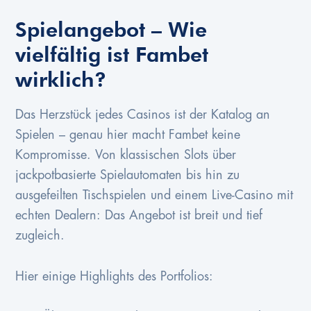
Spielangebot – Wie
vielfältig ist Fambet
wirklich?
Das Herzstück jedes Casinos ist der Katalog an
Spielen – genau hier macht Fambet keine
Kompromisse. Von klassischen Slots über
jackpotbasierte Spielautomaten bis hin zu
ausgefeilten Tischspielen und einem Live-Casino mit
echten Dealern: Das Angebot ist breit und tief
zugleich.
Hier einige Highlights des Portfolios: