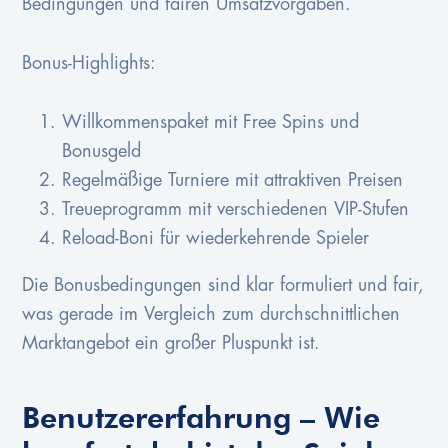
Bedingungen und fairen Umsatzvorgaben.
Bonus-Highlights:
Willkommenspaket mit Free Spins und
Bonusgeld
Regelmäßige Turniere mit attraktiven Preisen
Treueprogramm mit verschiedenen VIP-Stufen
Reload-Boni für wiederkehrende Spieler
Die Bonusbedingungen sind klar formuliert und fair,
was gerade im Vergleich zum durchschnittlichen
Marktangebot ein großer Pluspunkt ist.
Benutzererfahrung – Wie