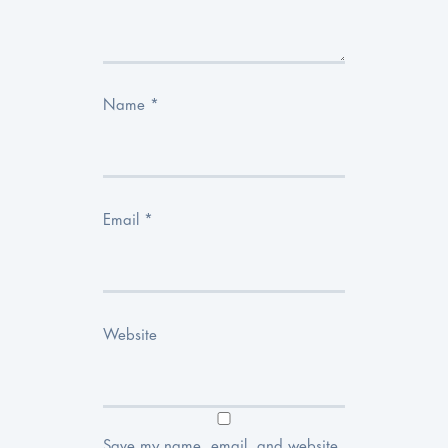
Name
*
Email
*
Website
Save my name, email, and website