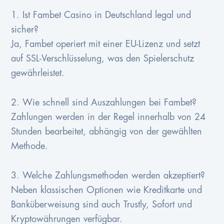
1. Ist Fambet Casino in Deutschland legal und
sicher?
Ja, Fambet operiert mit einer EU-Lizenz und setzt
auf SSL-Verschlüsselung, was den Spielerschutz
gewährleistet.
2. Wie schnell sind Auszahlungen bei Fambet?
Zahlungen werden in der Regel innerhalb von 24
Stunden bearbeitet, abhängig von der gewählten
Methode.
3. Welche Zahlungsmethoden werden akzeptiert?
Neben klassischen Optionen wie Kreditkarte und
Banküberweisung sind auch Trustly, Sofort und
Kryptowährungen verfügbar.