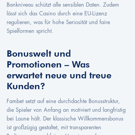
Bankniveau schützt alle sensiblen Daten. Zudem
lässt sich das Casino durch eine EU-Lizenz
regulieren, was für hohe Seriosität und faire
Spielformen spricht.
Bonuswelt und
Promotionen – Was
erwartet neue und treue
Kunden?
Fambet setzt auf eine durchdachte Bonusstruktur,
die Spieler von Anfang an motiviert und langfristig
bei Laune hält. Der klassische Willkommensbonus
ist großzügig gestaltet, mit transparenten