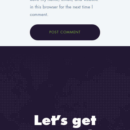
in this browser for the next time I
comment.
Let’s get