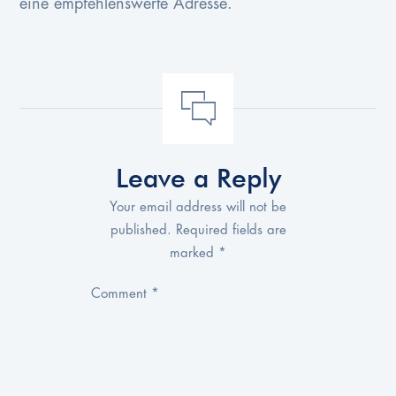
eine empfehlenswerte Adresse.
TAGS:
Leave a Reply
Your email address will not be
published.
Required fields are
marked
*
Comment
*