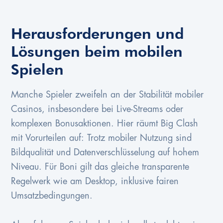
Herausforderungen und
Lösungen beim mobilen
Spielen
Manche Spieler zweifeln an der Stabilität mobiler
Casinos, insbesondere bei Live-Streams oder
komplexen Bonusaktionen. Hier räumt Big Clash
mit Vorurteilen auf: Trotz mobiler Nutzung sind
Bildqualität und Datenverschlüsselung auf hohem
Niveau. Für Boni gilt das gleiche transparente
Regelwerk wie am Desktop, inklusive fairen
Umsatzbedingungen.