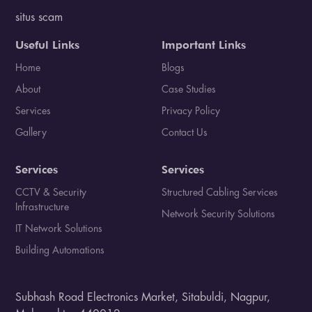
situs scam
Useful Links
Important Links
Home
Blogs
About
Case Studies
Services
Privacy Policy
Gallery
Contact Us
Services
Services
CCTV & Security
Structured Cabling Services
Infrastructure
Network Security Solutions
IT Network Solutions
Building Automations
Subhash Road Electronics Market, Sitabuldi, Nagpur,