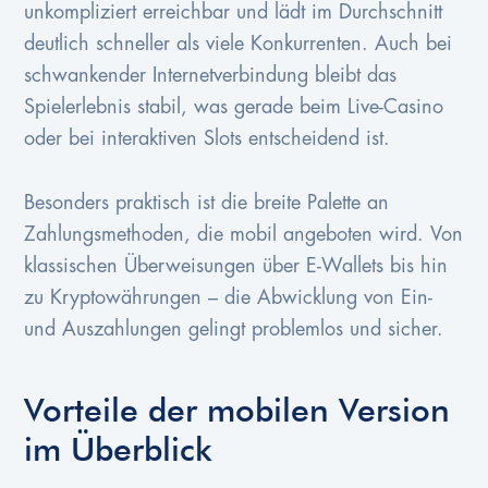
unkompliziert erreichbar und lädt im Durchschnitt
deutlich schneller als viele Konkurrenten. Auch bei
schwankender Internetverbindung bleibt das
Spielerlebnis stabil, was gerade beim Live-Casino
oder bei interaktiven Slots entscheidend ist.
Besonders praktisch ist die breite Palette an
Zahlungsmethoden, die mobil angeboten wird. Von
klassischen Überweisungen über E-Wallets bis hin
zu Kryptowährungen – die Abwicklung von Ein-
und Auszahlungen gelingt problemlos und sicher.
Vorteile der mobilen Version
im Überblick