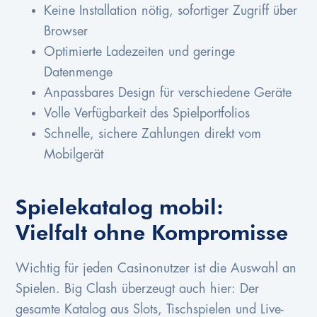
Keine Installation nötig, sofortiger Zugriff über
Browser
Optimierte Ladezeiten und geringe
Datenmenge
Anpassbares Design für verschiedene Geräte
Volle Verfügbarkeit des Spielportfolios
Schnelle, sichere Zahlungen direkt vom
Mobilgerät
Spielekatalog mobil:
Vielfalt ohne Kompromisse
Wichtig für jeden Casinonutzer ist die Auswahl an
Spielen. Big Clash überzeugt auch hier: Der
gesamte Katalog aus Slots, Tischspielen und Live-